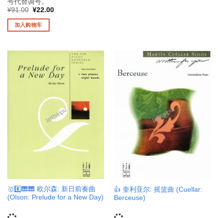
号代替调号。
原
当
¥
91.00
¥
22.00
价
前
为：
价
加入购物车
¥91.00。
格
为：
¥22.00。
🥇8️⃣🎹🎹 欧尔森: 新日前奏曲
👍 奎利亚尔: 摇篮曲 (Cuellar:
(Olson: Prelude for a New Day)
Berceuse)