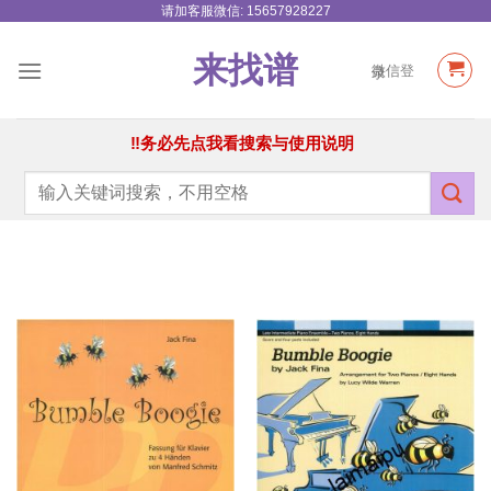
请加客服微信: 15657928227
跳
到
来找谱
内
微信登录
容
‼务必先点我看搜索与使用说明
搜
索：