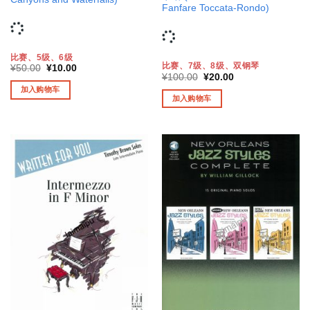
Fanfare Toccata-Rondo)
比赛、5级、6级
比赛、7级、8级、双钢琴
原
当
¥
50.00
¥
10.00
原
当
价
前
¥
100.00
¥
20.00
价
前
为：
价
加入购物车
为：
价
¥50.00。
格
加入购物车
¥100.00。
格
为：
为：
¥10.00。
¥20.00。