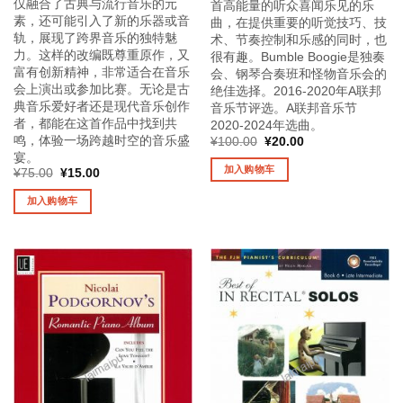
仅融合了古典与流行音乐的元
首高能量的听众喜闻乐见的乐
素，还可能引入了新的乐器或音
曲，在提供重要的听觉技巧、技
轨，展现了跨界音乐的独特魅
术、节奏控制和乐感的同时，也
力。这样的改编既尊重原作，又
很有趣。Bumble Boogie是独奏
富有创新精神，非常适合在音乐
会、钢琴合奏班和怪物音乐会的
会上演出或参加比赛。无论是古
绝佳选择。2016-2020年A联邦
典音乐爱好者还是现代音乐创作
音乐节评选。A联邦音乐节
者，都能在这首作品中找到共
2020-2024年选曲。
鸣，体验一场跨越时空的音乐盛
原
当
¥
100.00
¥
20.00
价
前
宴。
为：
价
加入购物车
原
当
¥
75.00
¥
15.00
¥100.00。
格
价
前
为：
为：
价
¥20.00。
加入购物车
¥75.00。
格
为：
¥15.00。