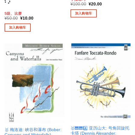
原
当
¥
100.00
¥
20.00
价
前
为：
价
加入购物车
5级、比赛
¥100.00。
格
原
当
¥
50.00
¥
10.00
为：
价
前
¥20.00。
为：
价
加入购物车
¥50.00。
格
为：
¥10.00。
🥇🎹🎹4️⃣ 亚历山大: 号角回旋托
🥇 梅洛迪: 峡谷和瀑布 (Bober:
卡塔 (Dennis Alexander:
Canyons and Waterfalls)