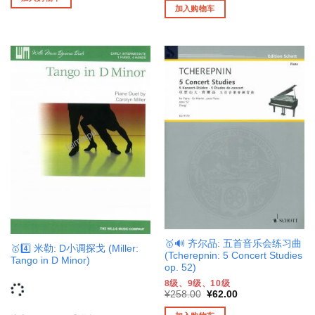
¥39.00。
格
为：
价
加入购物车
为：
¥50.00。
格
¥9.00。
为：
¥10.00。
🥇🔊 齐尔品: 五首音乐会练习曲
🥇4️⃣ 米勒: D小调探戈 (Miller:
(Tcherepnin: 5 Concert Studies
Tango in D Minor)
op. 52)
8级、9级、10级
原
当
¥
258.00
¥
62.00
价
前
为：
价