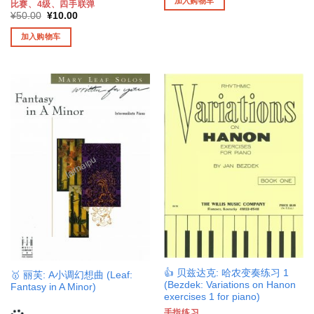
加入购物车
比赛、4级、四手联弹
¥258.00。
格
原
当
为：
¥
50.00
¥
10.00
价
前
¥62.00。
为：
价
加入购物车
¥50.00。
格
为：
¥10.00。
👍 贝兹达克: 哈农变奏练习 1
🥇 丽芙: A小调幻想曲 (Leaf:
(Bezdek: Variations on Hanon
Fantasy in A Minor)
exercises 1 for piano)
手指练习