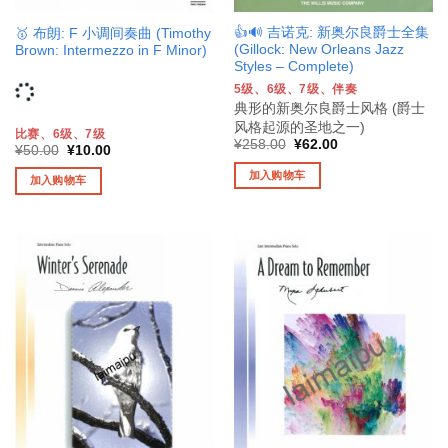
👍🔊 吉诺克: 新奥尔良爵士全集
🥇 布朗: F 小调间奏曲 (Timothy
(Gillock: New Orleans Jazz
Brown: Intermezzo in F Minor)
Styles – Complete)
5级、6级、7级、伴奏
典形的新奥尔良爵士风格 (爵士
风格起源的圣地之一)
比赛、6级、7级
原
当
¥
258.00
¥
62.00
原
当
¥
50.00
¥
10.00
价
前
价
前
为：
价
为：
价
加入购物车
加入购物车
¥258.00。
格
¥50.00。
格
为：
为：
¥62.00。
¥10.00。