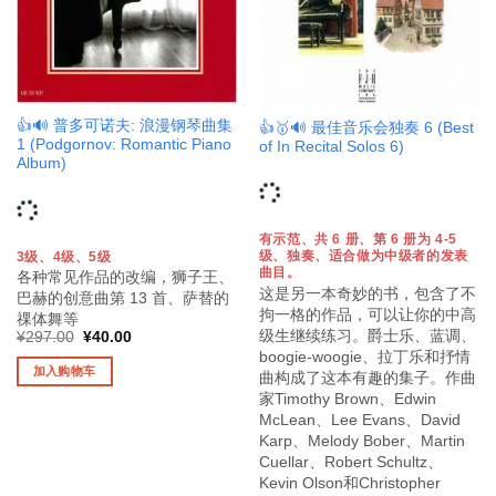
👍🔊 普多可诺夫: 浪漫钢琴曲集
👍🥇🔊 最佳音乐会独奏 6 (Best
1 (Podgornov: Romantic Piano
of In Recital Solos 6)
Album)
有示范、共 6 册、第 6 册为 4-5
级、独奏、适合做为中级者的发表
3级、4级、5级
曲目。
各种常见作品的改编，狮子王、
这是另一本奇妙的书，包含了不
巴赫的创意曲第 13 首、萨替的
拘一格的作品，可以让你的中高
祼体舞等
级生继续练习。爵士乐、蓝调、
原
当
¥
297.00
¥
40.00
价
前
boogie-woogie、拉丁乐和抒情
为：
价
加入购物车
曲构成了这本有趣的集子。作曲
¥297.00。
格
为：
家Timothy Brown、Edwin
¥40.00。
McLean、Lee Evans、David
Karp、Melody Bober、Martin
Cuellar、Robert Schultz、
Kevin Olson和Christopher