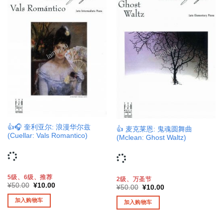
👍🎧 奎利亚尔: 浪漫华尔兹
👍 麦克莱恩: 鬼魂圆舞曲
(Cuellar: Vals Romantico)
(Mclean: Ghost Waltz)
5级、6级、推荐
2级、万圣节
原
当
¥
50.00
¥
10.00
原
当
¥
50.00
¥
10.00
价
前
价
前
为：
价
为：
价
加入购物车
加入购物车
¥50.00。
格
¥50.00。
格
为：
为：
¥10.00。
¥10.00。