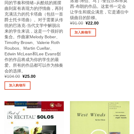
洛迪-博伯、马丁-奎拉尔和蒂莫
同的节奏和情绪–从酷炫的摇摆
西-布朗的作品。这套书一定会
曲到富有表现力的抒情曲，再到
让学生和观众满意，它是通往中
充满活力的托卡塔曲（包括一首
级曲目的阶梯。
爵士托卡塔曲）。对于需要从传
原
当
¥
91.00
¥
22.00
统的巴洛克-当代文学中解脱出
价
前
为：
价
来的学生来说，这是一个很好的
加入购物车
¥91.00。
格
集合。作曲家Melody Bober、
为：
¥22.00。
Timothy Brown、Valerie Roth
Roubos、Martin Cuellar、
Edwin McLean和Lee Evans创
作的作品将成为你的学生的最
爱。所有的作品都可以作为独奏
会的选择。
原
当
¥
104.00
¥
25.00
价
前
为：
价
加入购物车
¥104.00。
格
为：
¥25.00。