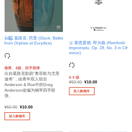
👍4️⃣ 葛路克: 芭蕾 (Gluck: Ballet
🥇 莱恩霍德: 即兴曲 (Reinhold:
from Orphee et Eurydice)
Impromptu, Op. 28, No. 3 in C#
minor)
推荐、8级、四手联弹
出自葛路克歌剧”奥菲欧与尤里
8-9 级
迪奇”，由青年双人组合
原
当
¥
50.00
¥
10.00
Anderson & Roe中的Greg
价
前
为：
价
Anderson改编为钢琴四手联
加入购物车
¥50.00。
格
弹。
为：
¥10.00。
原
当
¥
50.00
¥
10.00
价
前
为：
价
加入购物车
¥50.00。
格
为：
¥10.00。