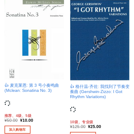
👍 麦克莱恩: 第 3 号小奏鸣曲
👍 格什温-齐佐: 我找到了节奏变
(Mclean: Sonatina No. 3)
奏曲 (Gershwin-Zizzo: I Got
Rhythm Variations)
推荐、4级、5级
原
当
¥
50.00
¥
10.00
10级、专业级
价
前
原
当
¥
125.00
¥
25.00
为：
价
加入购物车
价
前
¥50.00。
格