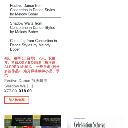
本
Festive Dance from
产
Concertino in Dance Styles
by Melody Bober
品
有
Shadow Waltz from
多
Concertino in Dance Styles
by Melody Bober
种
变
Celtic Jig from Concertino in
体。
Dance Styles by Melody
Bober
可
在
4级、钢琴 (二台琴)、2人、双钢
产
琴、MELODY BOBER | 梅洛迪、
ALFRED MUSIC、一般乐谱 (包含
品
多首作品)、难分风格教学小品、示
页
范
面
Festive Dance 节庆舞曲
Shadow Wa […]
上
原
当
¥
77.00
¥
18.00
选
价
前
为：
价
择
加入购物车
¥77.00。
格
这
为：
¥18.00。
些
选
项