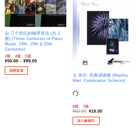
👍 三个世纪的钢琴音乐 (共 2
册) (Three Centuries of Piano
Music: 18th, 19th & 20th
Centuries)
3级、4级、5级
¥
50.00
–
¥
99.00
选择选项
🥇 米尔: 庆典谐谑曲 (Martha
本
Mier: Celebration Scherzo)
产
品
有
多
6级、7级
种
原
当
¥
50.00
¥
10.00
价
前
变
为：
价
加入购物车
¥50.00。
格
体。
为：
可
¥10.00。
在