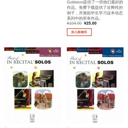
Goldston提供了一些他们最好的
作品。免费下载提供了诠释性的
例子，并激励学生学习这本动态
系列中的所有作品。
原
当
¥
104.00
¥
25.00
价
前
为：
价
加入购物车
¥104.00。
格
为：
¥25.00。