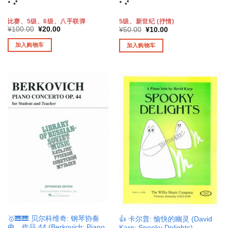
比赛、5级、6级、八手联弹
5级、新世纪 (抒情)
原
当
原
当
¥
100.00
¥
20.00
¥
50.00
¥
10.00
价
前
价
前
为：
价
为：
价
加入购物车
加入购物车
¥100.00。
格
¥50.00。
格
为：
为：
¥20.00。
¥10.00。
🥇🎹🎹 贝尔科维奇: 钢琴协奏
👍 卡尔普: 愉快的幽灵 (David
曲，作品 44 (Berkovich: Piano
Karp: Spooky Delights)