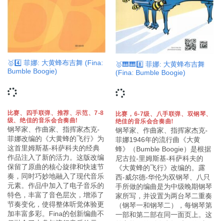
🥇4️⃣ 菲娜: 大黄蜂布吉舞 (Fina:
🥇🎹🎹8️⃣ 菲娜: 大黄蜂布吉舞
Bumble Boogie)
(Fina: Bumble Boogie)
比赛、四手联弹、推荐、示范、7-8
比赛，6-7级、八手联弹、双钢琴、
级、绝佳的音乐会合奏曲!
绝佳的音乐会合奏曲!
钢琴家、作曲家、指挥家杰克-
钢琴家、作曲家、指挥家杰克-
菲娜改编的《大黄蜂的飞行》为
菲娜1946年的流行曲《大黄
这首里姆斯基-科萨科夫的经典
蜂》（Bumble Boogie）是根据
作品注入了新的活力。这版改编
尼古拉-里姆斯基-科萨科夫的
保留了原曲的核心旋律和快速节
《大黄蜂的飞行》改编的。露
奏，同时巧妙地融入了现代音乐
西-威尔德-华伦为双钢琴、八只
元素。作品中加入了电子音乐的
手所做的编曲是为中级晚期钢琴
特色，丰富了音色层次，增添了
家所写，并设置为两台琴二重奏
节奏变化，使得整体听觉体验更
（钢琴一和钢琴二），每钢琴第
加丰富多彩。Fina的创新编曲不
一部和第二部在同一面页上。这