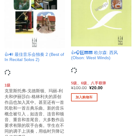
👍🎧8️⃣🎹🎹 欧尔森: 西风
👍🔊 最佳音乐会独奏 2 (Best of
(Olson: West Winds)
In Recital Solos 2)
5级、6级、八手联弹
1级
原
当
¥
100.00
¥
20.00
克里斯托弗-戈德斯顿、玛丽-利
价
前
为：
价
夫和伊丽莎白-格林利夫的原创
加入购物车
¥100.00。
格
作品也加入其中。甚至还有一首
为：
¥20.00。
民歌和一首古典乐曲。新的音乐
概念被引入，如连音、连音和顿
音、重音和首尾音。大多数作品
要求有限的双手合奏。学生在不
同的调子上演奏，用临时升降记