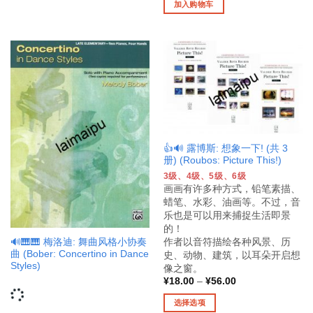
为：
价
为：
加入购物车
¥125.00。
格
¥10.00。
为：
¥25.00。
👍🔊 露博斯: 想象一下! (共 3
册) (Roubos: Picture This!)
3级、4级、5级、6级
画画有许多种方式，铅笔素描、
蜡笔、水彩、油画等。不过，音
乐也是可以用来捕捉生活即景
的！
作者以音符描绘各种风景、历
🔊🎹🎹 梅洛迪: 舞曲风格小协奏
曲 (Bober: Concertino in Dance
史、动物、建筑，以耳朵开启想
Styles)
像之窗。
¥
18.00
–
¥
56.00
选择选项