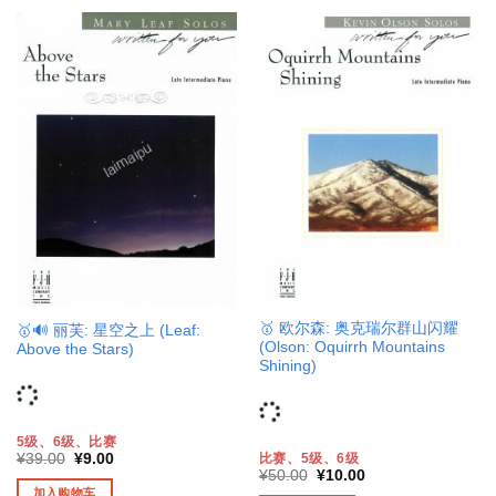
🥇 欧尔森: 奥克瑞尔群山闪耀
🥇🔊 丽芙: 星空之上 (Leaf:
(Olson: Oquirrh Mountains
Above the Stars)
Shining)
5级、6级、比赛
原
当
比赛、5级、6级
¥
39.00
¥
9.00
价
前
原
当
¥
50.00
¥
10.00
为：
价
价
前
加入购物车