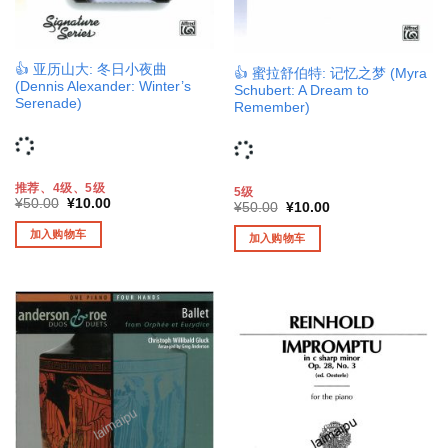
👍 亚历山大: 冬日小夜曲
👍 蜜拉舒伯特: 记忆之梦 (Myra
(Dennis Alexander: Winter’s
Schubert: A Dream to
Serenade)
Remember)
推荐、4级、5级
5级
原
当
¥
50.00
¥
10.00
原
当
¥
50.00
¥
10.00
价
前
价
前
为：
价
为：
价
加入购物车
加入购物车
¥50.00。
格
¥50.00。
格
为：
为：
¥10.00。
¥10.00。