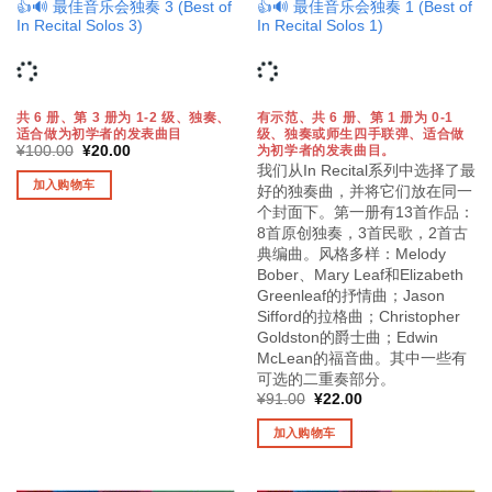
👍🔊 最佳音乐会独奏 3 (Best of
👍🔊 最佳音乐会独奏 1 (Best of
In Recital Solos 3)
In Recital Solos 1)
共 6 册、第 3 册为 1-2 级、独奏、
有示范、共 6 册、第 1 册为 0-1
适合做为初学者的发表曲目
级、独奏或师生四手联弹、适合做
原
当
为初学者的发表曲目。
¥
100.00
¥
20.00
价
前
我们从In Recital系列中选择了最
为：
价
加入购物车
好的独奏曲，并将它们放在同一
¥100.00。
格
为：
个封面下。第一册有13首作品：
¥20.00。
8首原创独奏，3首民歌，2首古
典编曲。风格多样：Melody
Bober、Mary Leaf和Elizabeth
Greenleaf的抒情曲；Jason
Sifford的拉格曲；Christopher
Goldston的爵士曲；Edwin
McLean的福音曲。其中一些有
可选的二重奏部分。
原
当
¥
91.00
¥
22.00
价
前
为：
价
加入购物车
¥91.00。
格
为：
¥22.00。